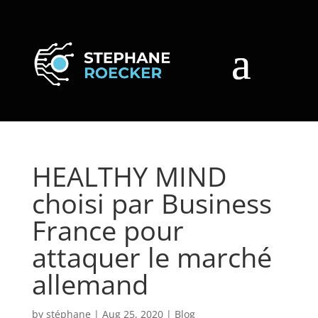
HEALTHY MIND
choisi par Business
France pour
attaquer le marché
allemand
by
stéphane
|
Aug 25, 2020
|
Blog