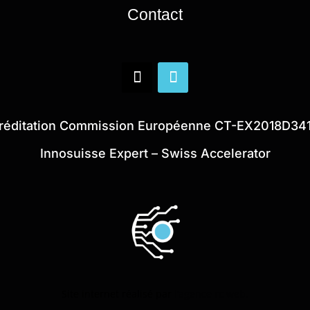
Contact
réditation Commission Européenne CT-EX2018D34
Innosuisse Expert – Swiss Accelerator
Site internet réalisé par
l’agence rc web.